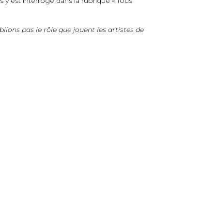
 y est interrogé dans la rubrique « Tous
blions pas le rôle que jouent les artistes de