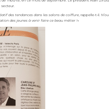
de Tribu-te, en ce mois de septembre. Le président Alain Zinzius
 secteur.
réatif des tendances dans les salons de coiffure
, rappelle-t-il.
N’ou
ation des jeunes à venir faire ce beau métier !
«