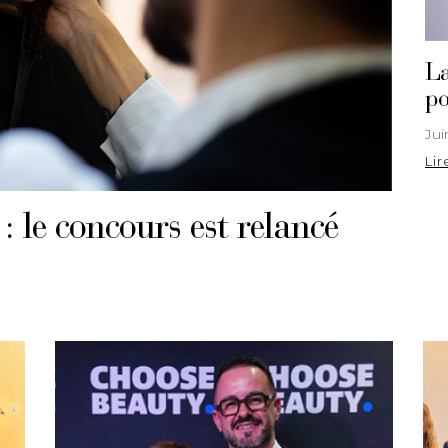
La
po
Jui
Lir
 le concours est relancé