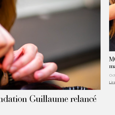
MC
ma
Oct
Lir
ndation Guillaume relancé